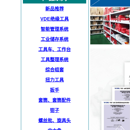
新品推荐
VDE绝缘工具
智能管理系统
工业储存系统
工具车、工作台
工具整理系统
综合组套
扭力工具
扳手
套筒、套筒配件
钳子
螺丝批、旋具头