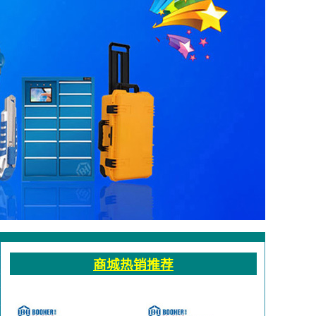
矩扳手_扭力扳手_工具车_绝缘工具车厂家-宝合工业五金工具
商城热销推荐