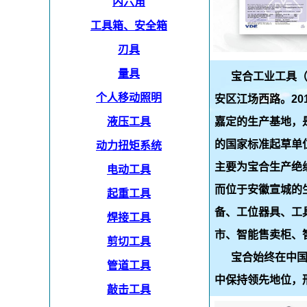
内六角
工具箱、安全箱
刃具
量具
宝合工业工具（
个人移动照明
安区江场西路。2
液压工具
嘉定的生产基地，
的国家标准起草单
动力扭矩系统
主要为宝合生产绝
电动工具
而位于安徽宣城的
起重工具
备、工位器具、工
焊接工具
市、智能售卖柜、
剪切工具
宝合始终在中国专
管道工具
中保持领先地位，
敲击工具