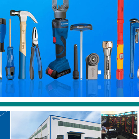
合力矩扳手,宝合工具车。宝合工具VDE绝缘工具 宝合BOOHER工具_棘轮扳手_力