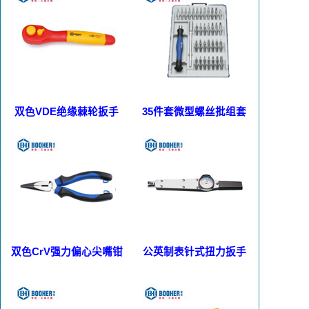
双色VDE绝缘棘轮扳手
35件套微型螺丝批组套
双色CrV强力偏心尖嘴钳
公英制表针式扭力扳手