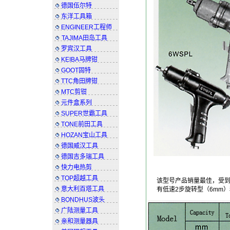
德国伍尔特
东洋工具箱
ENGINEER工程师
TAJIMA田岛工具
罗宾汉工具
KEIBA马牌钳
GOOT固特
TTC角田牌钳
MTC剪钳
元件盒系列
SUPER世霸工具
TONE前田工具
HOZAN宝山工具
德国威汉工具
德国吉多瑞工具
快力电热剪
TOP超越工具
该型号产品销量最佳，受
意大利百塔工具
有低速2步旋转型（6mm
BONDHUS波头
广陆测量工具
亲和测量器具