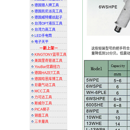
德国猎人牌工具
德国凯尼派克工具
德国威特螺丝起子
台湾OPT液压工具
台湾力高工具
LED手电筒
电子天平
－
新上架
－
这些轻装型号的把手符合
量降低到10分贝。低震
KINGTONY蓝带工具
美国里奇管道工具
YouBar优霸扭力
德国HAZET工具
德国哈恩库博工具
巨霸气动工具
MCC工具
力可达工具
斯威尔工具
PICA梯子
钢盾工具
三丰量具