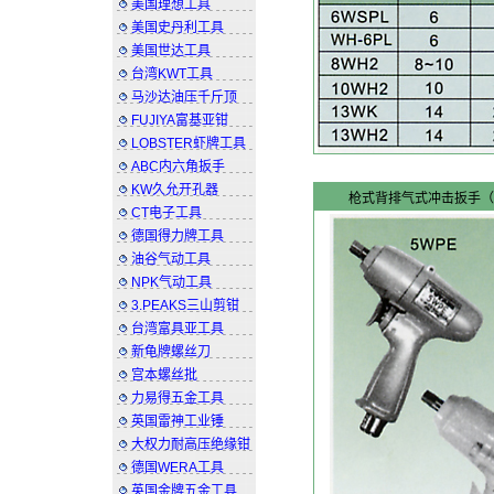
美国理想工具
美国史丹利工具
美国世达工具
台湾KWT工具
马沙达油压千斤顶
FUJIYA富基亚钳
LOBSTER虾牌工具
ABC内六角扳手
YUTANI油谷气动工具
KW久允开孔器
枪式背排气式冲击扳手（
CT电子工具
德国得力牌工具
油谷气动工具
NPK气动工具
3.PEAKS三山剪钳
台湾富具亚工具
新龟牌螺丝刀
宫本螺丝批
力易得五金工具
英国雷神工业锤
大权力耐高压绝缘钳
德国WERA工具
英国金牌五金工具