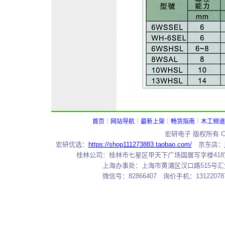
首页
｜
网站导航
｜
最新上架
｜
畅货指南
｜
木工频道
宏研电子 版权所有 Copy
宏研优选：
https://shop111273883.taobao.com/
京东店：
桂林公司：桂林市七星区甲天下广场国展写字楼418室 邮编：
上海办事处：上海市黄浦区汉口路515号汇金大厦7
微信号：82866407 询价手机：131220787