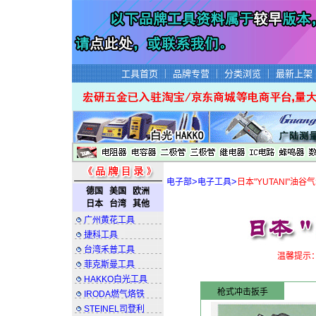
工具首页
｜
品牌专营
｜
分类浏览
｜
最新上架
>
>
电子部
电子工具
日本"YUT
德国
美国
欧洲
日本
台湾
其他
油谷气动螺丝起子，油谷冲击扳手，油谷
广州黄花工具
捷科工具
台湾禾普工具
温馨提示
菲克斯曼工具
HAKKO白光工具
枪式冲击扳手
IRODA燃气烙铁
STEINEL司登利