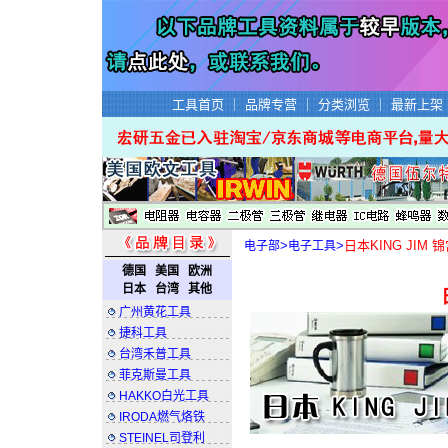
工具首页
｜
品牌专营
｜
分类浏览
｜
最新上架
>
>
日本KING JIM
电子部
电子工具
德国
美国
欧洲
锦宫办公用品,锦宫KINGJIM文件夹,
日本
台湾
其他
广州黄花工具
捷科工具
台湾禾普工具
菲克斯曼工具
HAKKO白光工具
IRODA燃气烙铁
STEINEL司登利