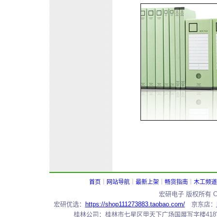
上海.日本最知名的文件夹
锦宫办公用品,锦宫KINGJIM文件夹,
首页
｜
网站导航
｜
最新上架
｜
畅货指南
｜
木工频道
宏研电子 版权所有 Copy
宏研优选：
https://shop111273883.taobao.com/
京东店：
桂林公司：桂林市七星区甲天下广场国展写字楼418室 邮编：