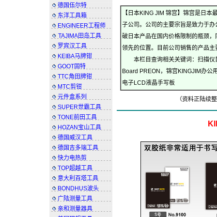
锦宫办公用品 锦宫（上海）贸易 文件夹
德国伍尔特
【日本KING JIM 锦宫】锦宫是日
东洋工具箱
子公司。公司的主要宗旨是致力于办
ENGINEER工程师
TAJIMA田岛工具
破日本产品在国内价格限制的瓶颈，同
罗宾汉工具
领先的位置。目前公司销售的产品主
KEIBA马牌钳
本栏目查询相关关键词：扫描仪鼠标，
GOOT固特
Board PREON，锦宫KINGJIM办
TTC角田牌钳
电子LCD液晶手写板
日本KIN
MTC剪钳
元件盒系列
（资料正陆续整
SUPER世霸工具
TONE前田工具
K
HOZAN宝山工具
德国威汉工具
德国吉多瑞工具
快力电热剪
TOP超越工具
意大利百塔工具
BONDHUS波头
广陆测量工具
亲和测量器具