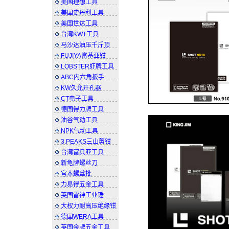
美国理想工具
美国史丹利工具
美国世达工具
台湾KWT工具
马沙达油压千斤顶
FUJIYA富基亚钳
LOBSTER虾牌工具
ABC内六角扳手
KW久允开孔器
CT电子工具
德国得力牌工具
油谷气动工具
NPK气动工具
3.PEAKS三山剪钳
台湾富具亚工具
新龟牌螺丝刀
宫本螺丝批
力易得五金工具
英国雷神工业锤
大权力耐高压绝缘钳
德国WERA工具
英国金牌五金工具