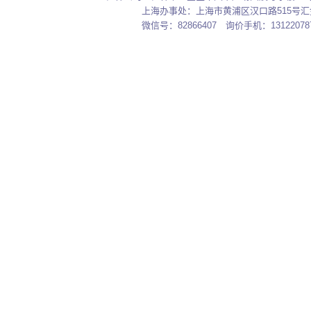
上海办事处：上海市黄浦区汉口路515号汇金大厦7
微信号：82866407 询价手机：131220787