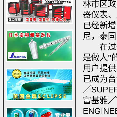
林市区政
器仪表、
已经新增
尼，泰国
在过去
是做人
”
用户提供
优利德系列万用表数字万用表
已成为台湾
／SUPE
富基雅／T
英国ECLIPSE金牌五金工具锯条
ENGIN