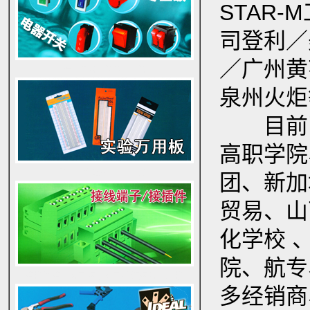
STAR-
司登利／
／广州黄
专业电器开关电气开关
泉州火炬
目前已
高职学院
电路板／实验多用板／面包板
团、新加
贸易、山
化学校 
院、航专
接插件,接线端子,接线端子排,连接器,航空插
多经销商