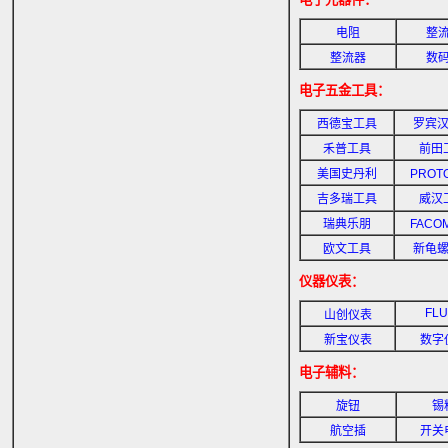
电阻
整
整流器
数
电子五金工具：
西德宝工具
罗宾
禾普工具
前田
美国史丹利
PROT
吉多瑞工具
威汉
瑞典乐朋
FACO
欧文工具
新龟
仪器仪表：
FLU
山创仪表
新宝仪表
数字
电子辅料：
旋钮
锡
航空插
开关