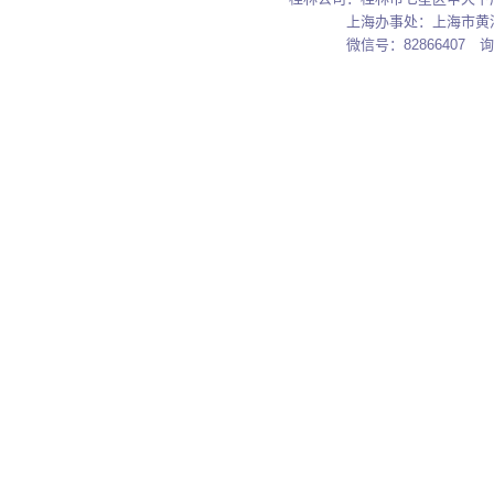
上海办事处：上海市黄浦区汉
微信号：82866407 询价