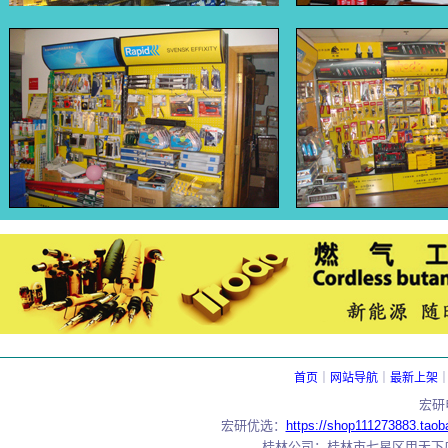
电子元器件大全
首页
｜
网站导航
｜
最新上架
宏研电
宏研优选：
https://shop111273883.taob
桂林公司：桂林市七星区甲天下广场国展