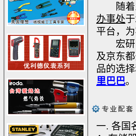
随着
办事处
于
平台，为
美国IDEAL理想工具网络测试仪
宏研
及京东都
品的选择
里巴巴
。
以色列NOGA诺佳去毛刺修边器毛刺刮刀
一. 各