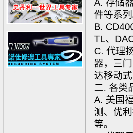
A. 存
件等系列
B. CD
TL、DA
C. 代
器，三门
日本PICA梯子,PICA铝合金梯子,PICA踏台升降机
达移动式
京东商城
二. 各
A. 美
测、优利
等。